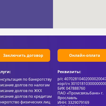
Заключить договор
Онлайн-оплата
слуги:
Реквизиты:
р/с 4070281040200002004
нсультация по банкротству
кор/сч 3010181030000000
исание долгов по налогам
БИК 047888760
исание долгов по ЖКХ
ПАО «Промсвязьбанк» г.
исание долгов по кредитам
Ярославль
нкротство физических лиц
ИНН: 3329079169