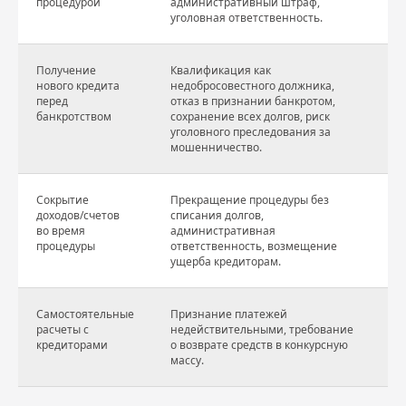
процедурой
административный штраф,
уголовная ответственность.
Получение
Квалификация как
По
нового кредита
недобросовестного должника,
(з
перед
отказ в признании банкротом,
банкротством
сохранение всех долгов, риск
уголовного преследования за
мошенничество.
Сокрытие
Прекращение процедуры без
Ч.
доходов/счетов
списания долгов,
За
во время
административная
процедуры
ответственность, возмещение
ущерба кредиторам.
Самостоятельные
Признание платежей
Ст
расчеты с
недействительными, требование
(
кредиторами
о возврате средств в конкурсную
массу.